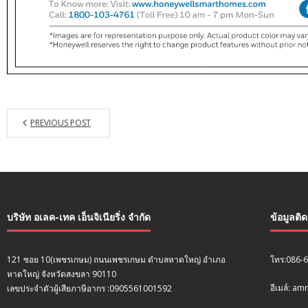
PREVIOUS POST
บริษัท อเลค-เทค เอ็นจิเนียริ่ง จำกัด
ข้อมูลติ
121 ซอย 10(เพชรเกษม) ถนนเพชรเกษม ตำบลหาดใหญ่ อำเภอ
โทร:086-
หาดใหญ่ จังหวัดสงขลา 90110
อีเมล์: a
เลขประจำตัวผู้เสียภาษีอากร :0905561001592