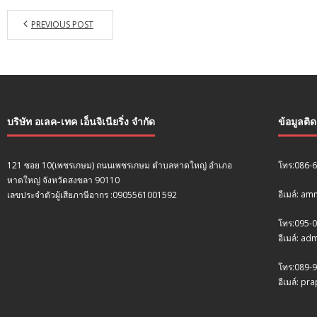
PREVIOUS POST
บริษัท อเลค-เทค เอ็นจิเนียริ่ง จำกัด
ข้อมูลติ
121 ซอย 10(เพชรเกษม) ถนนเพชรเกษม ตำบลหาดใหญ่ อำเภอ
โทร:086-
หาดใหญ่ จังหวัดสงขลา 90110
อีเมล์: a
เลขประจำตัวผู้เสียภาษีอากร :0905561001592
โทร:095-
อีเมล์: a
โทร:089-9
อีเมล์: p