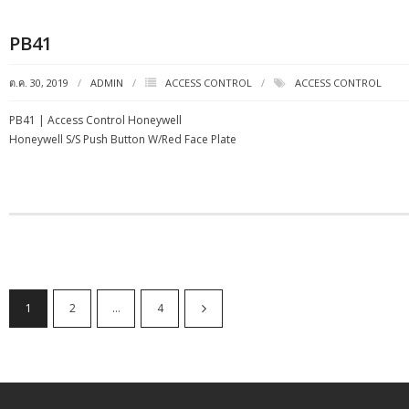
PB41
ต.ค. 30, 2019
ADMIN
ACCESS CONTROL
ACCESS CONTROL
PB41 | Access Control Honeywell
Honeywell S/S Push Button W/Red Face Plate
1
2
…
4