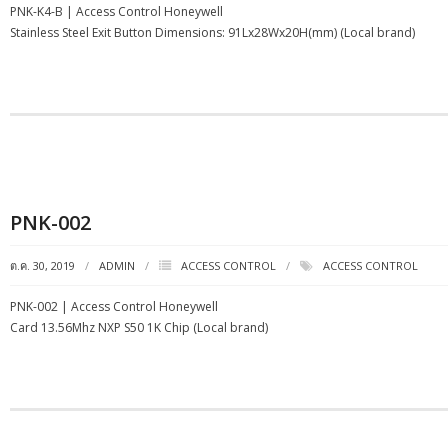
PNK-K4-B | Access Control Honeywell
Stainless Steel Exit Button Dimensions: 91Lx28Wx20H(mm) (Local brand)
PNK-002
ต.ค. 30, 2019
ADMIN
ACCESS CONTROL
ACCESS CONTROL
PNK-002 | Access Control Honeywell
Card 13.56Mhz NXP S50 1K Chip (Local brand)