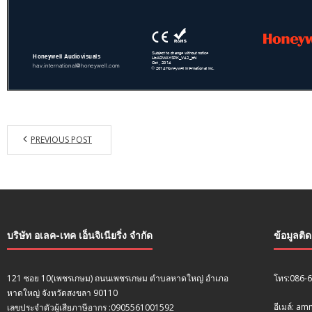
PREVIOUS POST
บริษัท อเลค-เทค เอ็นจิเนียริ่ง จำกัด
ข้อมูลติ
121 ซอย 10(เพชรเกษม) ถนนเพชรเกษม ตำบลหาดใหญ่ อำเภอ
โทร:086-
หาดใหญ่ จังหวัดสงขลา 90110
อีเมล์: a
เลขประจำตัวผู้เสียภาษีอากร :0905561001592