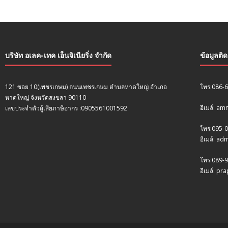
บริษัท อเลค-เทค เอ็นจิเนียริ่ง จำกัด
ข้อมูลติ
121 ซอย 10(เพชรเกษม) ถนนเพชรเกษม ตำบลหาดใหญ่ อำเภอ
โทร:086-
หาดใหญ่ จังหวัดสงขลา 90110
อีเมล์: a
เลขประจำตัวผู้เสียภาษีอากร :0905561001592
โทร:095-
อีเมล์: a
โทร:089-9
อีเมล์: p