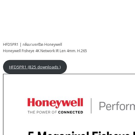
HFD5PR1 | กล้องวงจรปิด Honeywell
Honeywell Fisheye 4K Network IR Len 4mm. H.265
HFD5PR1 (825 downloads )