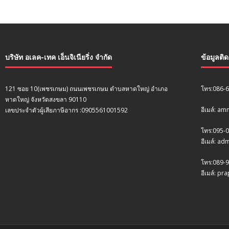
บริษัท อเลค-เทค เอ็นจิเนียริ่ง จำกัด
ข้อมูลติ
121 ซอย 10(เพชรเกษม) ถนนเพชรเกษม ตำบลหาดใหญ่ อำเภอ
โทร:086-
หาดใหญ่ จังหวัดสงขลา 90110
อีเมล์: a
เลขประจำตัวผู้เสียภาษีอากร :0905561001592
โทร:095-
อีเมล์: a
โทร:089-9
อีเมล์: p