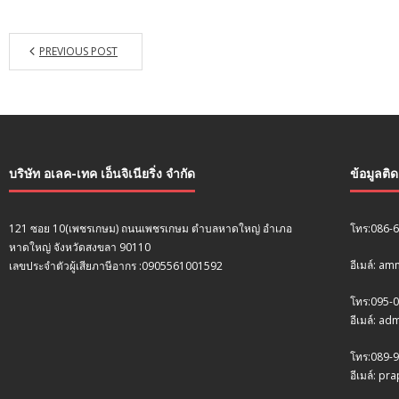
PREVIOUS POST
บริษัท อเลค-เทค เอ็นจิเนียริ่ง จำกัด
ข้อมูลติ
121 ซอย 10(เพชรเกษม) ถนนเพชรเกษม ตำบลหาดใหญ่ อำเภอ
โทร:086-
หาดใหญ่ จังหวัดสงขลา 90110
อีเมล์: a
เลขประจำตัวผู้เสียภาษีอากร :0905561001592
โทร:095-
อีเมล์: a
โทร:089-9
อีเมล์: p